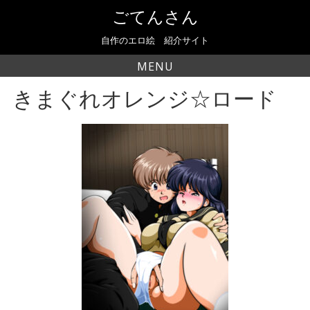
Skip
ごてんさん
to
content
自作のエロ絵 紹介サイト
MENU
きまぐれオレンジ☆ロード